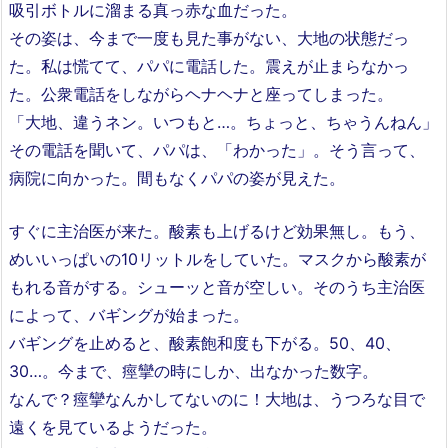
吸引ボトルに溜まる真っ赤な血だった。
その姿は、今まで一度も見た事がない、大地の状態だっ
た。私は慌てて、パパに電話した。震えが止まらなかっ
た。公衆電話をしながらヘナヘナと座ってしまった。
「大地、違うネン。いつもと…。ちょっと、ちゃうんねん」
その電話を聞いて、パパは、「わかった」。そう言って、
病院に向かった。間もなくパパの姿が見えた。
すぐに主治医が来た。酸素も上げるけど効果無し。もう、
めいいっぱいの10リットルをしていた。マスクから酸素が
もれる音がする。シューッと音が空しい。そのうち主治医
によって、バギングが始まった。
バギングを止めると、酸素飽和度も下がる。50、40、
30…。今まで、痙攣の時にしか、出なかった数字。
なんで？痙攣なんかしてないのに！大地は、うつろな目で
遠くを見ているようだった。